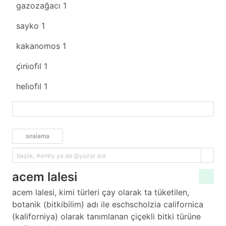
gazozağacı
1
sayko
1
kakanomos
1
çi̇ni̇ofi̇l
1
heli̇ofi̇l
1
fazlasını yükle
sıralama
acem lalesi
acem lalesi, kimi türleri çay olarak ta tüketilen,
botanik (bitkibilim) adı ile eschscholzia californica
(kaliforniya) olarak tanımlanan çiçekli bitki türüne