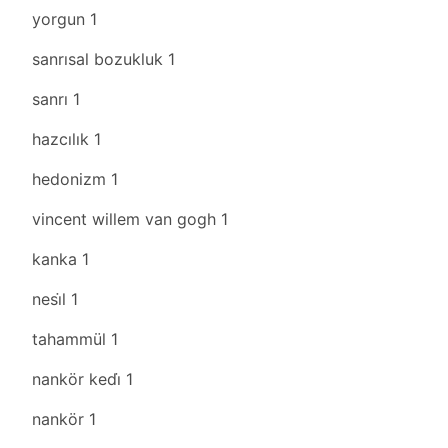
yorgun
1
sanrısal bozukluk
1
sanrı
1
hazcılık
1
hedonizm
1
vincent willem van gogh
1
kanka
1
nesi̇l
1
tahammül
1
nankör kedi̇
1
nankör
1