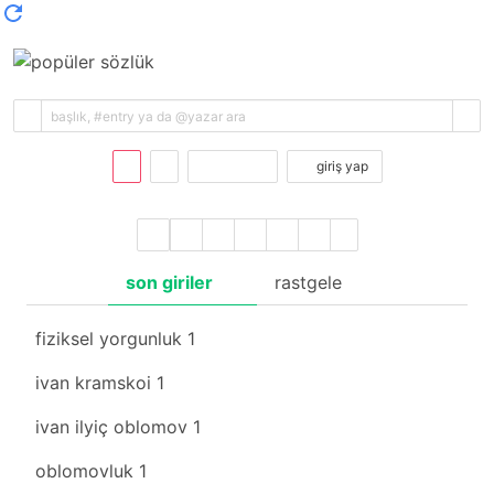
kayıt ol
giriş yap
son giriler
rastgele
fiziksel yorgunluk
1
ivan kramskoi
1
ivan ilyiç oblomov
1
oblomovluk
1