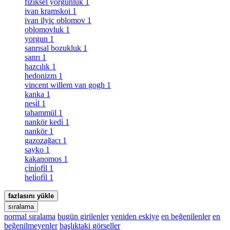
fiziksel yorgunluk
1
ivan kramskoi
1
ivan ilyiç oblomov
1
oblomovluk
1
yorgun
1
sanrısal bozukluk
1
sanrı
1
hazcılık
1
hedonizm
1
vincent willem van gogh
1
kanka
1
nesi̇l
1
tahammül
1
nankör kedi̇
1
nankör
1
gazozağacı
1
sayko
1
kakanomos
1
çi̇ni̇ofi̇l
1
heli̇ofi̇l
1
fazlasını yükle
sıralama
normal sıralama
bugün girilenler
yeniden eskiye
en beğenilenler
en
beğenilmeyenler
başlıktaki görseller