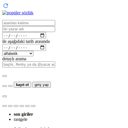
ile aşağıdaki tarih arasında
detaylı arama
kayıt ol
giriş yap
son giriler
rastgele