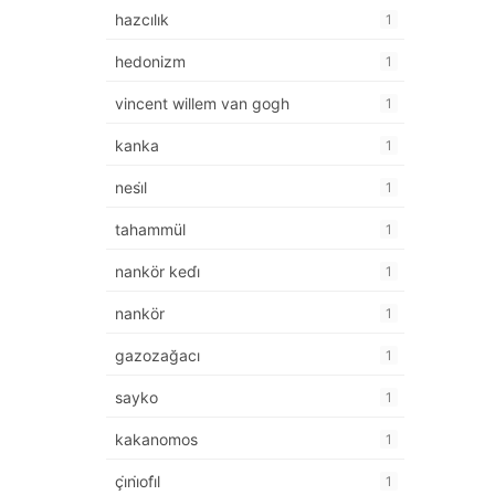
hazcılık
1
hedonizm
1
vincent willem van gogh
1
kanka
1
nesi̇l
1
tahammül
1
nankör kedi̇
1
nankör
1
gazozağacı
1
sayko
1
kakanomos
1
çi̇ni̇ofi̇l
1