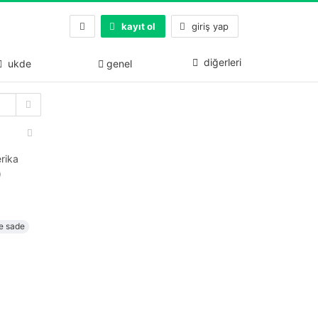
kayıt ol
giriş yap
diğerleri
ukde
genel
rika
)
e sade