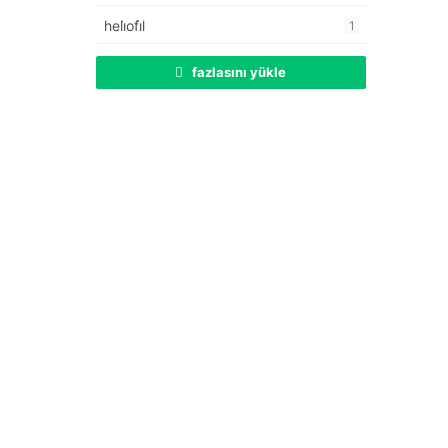
heli̇ofi̇l
1
fazlasını yükle