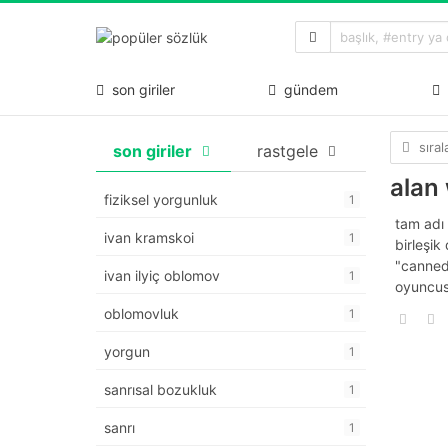
son giriler
gündem
sıra
son giriler
rastgele
alan
fiziksel yorgunluk
1
tam adı
ivan kramskoi
1
birleşik
"canned
ivan ilyiç oblomov
1
oyuncus
oblomovluk
1
yorgun
1
sanrısal bozukluk
1
sanrı
1