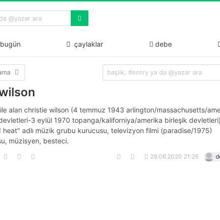
bugün
çaylaklar
debe
lama
 wilson
 ile alan christie wilson (4 temmuz 1943 arlington/massachusetts/ame
 devletleri-3 eylül 1970 topanga/kaliforniya/amerika birleşik devletleri
 heat" adlı müzik grubu kurucusu, televizyon filmi (paradise/1975)
u, müzisyen, besteci.
29.06.2020 21:26
d