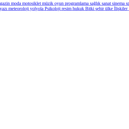
gazin
moda
motosiklet
müzik
oyun
programlama
sağlık
sanat
sinema
sp
yazı
meteoroloji
yolyola
Psikoloji
resim
hukuk
Bitki
şehir
ülke
İlişkiler