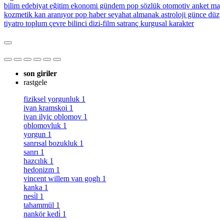
bilim
edebiyat
eğitim
ekonomi
gündem
pop sözlük
otomotiv
anket
ma
kozmetik
kan aranıyor
pop haber
seyahat
almanak
astroloji
günce
düz
tiyatro
toplum
çevre bilinci
dizi-film
satranç
kurgusal karakter
son giriler
rastgele
fiziksel yorgunluk
1
ivan kramskoi
1
ivan ilyiç oblomov
1
oblomovluk
1
yorgun
1
sanrısal bozukluk
1
sanrı
1
hazcılık
1
hedonizm
1
vincent willem van gogh
1
kanka
1
nesi̇l
1
tahammül
1
nankör kedi̇
1