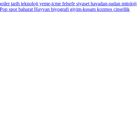
oiler
tarih
teknoloji
yeme-içme
felsefe
siyaset
havadan-sudan
mitoloji
Pop
spor
baharat
Hayvan
biyografi
giyim-kuşam
kozmos
cinsellik