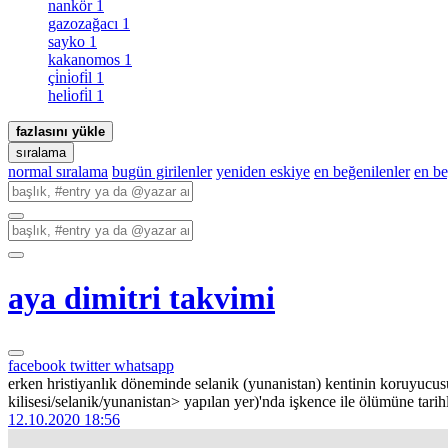
nankör
1
gazozağacı
1
sayko
1
kakanomos
1
çi̇ni̇ofi̇l
1
heli̇ofi̇l
1
fazlasını yükle
sıralama
normal sıralama
bugün girilenler
yeniden eskiye
en beğenilenler
en b
aya dimitri takvimi
facebook
twitter
whatsapp
erken hristiyanlık döneminde selanik (yunanistan) kentinin koruyucusu
kilisesi/selanik/yunanistan> yapılan yer)'nda işkence ile ölümüne tarihl
12.10.2020 18:56