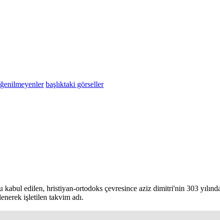
eğenilmeyenler
başlıktaki görseller
 kabul edilen, hristiyan-ortodoks çevresince aziz dimitri'nin 303 yılınd
enerek işletilen takvim adı.