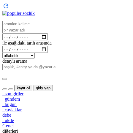
ile aşağıdaki tarih arasında
detaylı arama
kayıt ol
giriş yap
son giriler
gündem
bugün
çaylaklar
debe
ukde
Genel
diğerleri