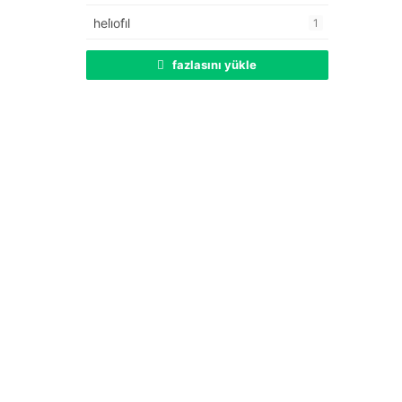
heli̇ofi̇l
1
fazlasını yükle