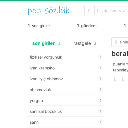
son giriler
gündem
sıra
son giriler
rastgele
bera
fiziksel yorgunluk
1
puanlam
ivan kramskoi
1
tanımlay
ivan ilyiç oblomov
1
oblomovluk
1
yorgun
1
sanrısal bozukluk
1
sanrı
1