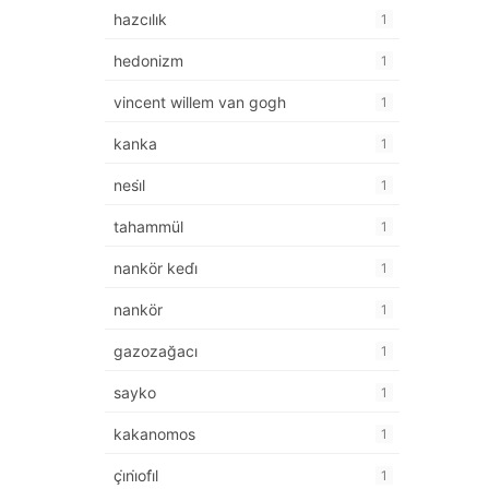
hazcılık
1
hedonizm
1
vincent willem van gogh
1
kanka
1
nesi̇l
1
tahammül
1
nankör kedi̇
1
nankör
1
gazozağacı
1
sayko
1
kakanomos
1
çi̇ni̇ofi̇l
1