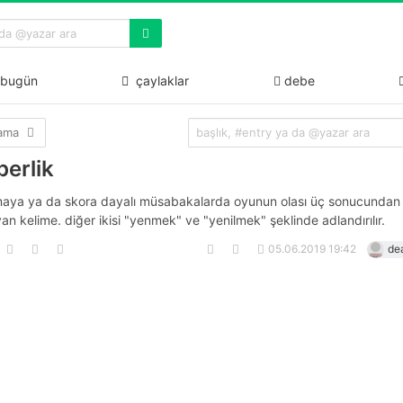
bugün
çaylaklar
debe
lama
berlik
aya ya da skora dayalı müsabakalarda oyunun olası üç sonucundan b
an kelime. diğer ikisi "yenmek" ve "yenilmek" şeklinde adlandırılır.
05.06.2019 19:42
de