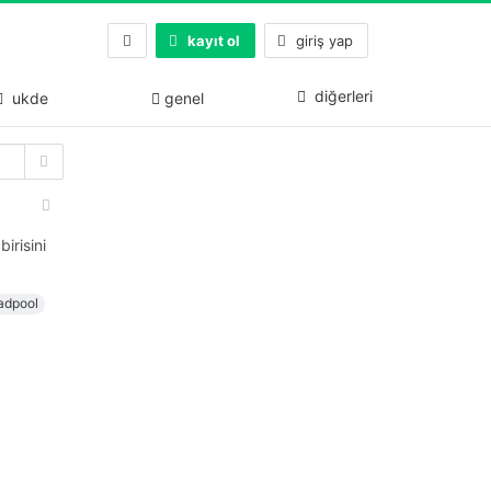
kayıt ol
giriş yap
diğerleri
ukde
genel
irisini
adpool