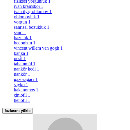
fiziksel yorgunluk
1
ivan kramskoi
1
ivan ilyiç oblomov
1
oblomovluk
1
yorgun
1
sanrısal bozukluk
1
sanrı
1
hazcılık
1
hedonizm
1
vincent willem van gogh
1
kanka
1
nesi̇l
1
tahammül
1
nankör kedi̇
1
nankör
1
gazozağacı
1
sayko
1
kakanomos
1
çi̇ni̇ofi̇l
1
heli̇ofi̇l
1
fazlasını yükle