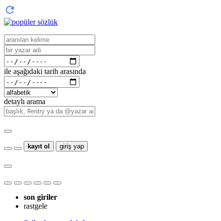
ile aşağıdaki tarih arasında
detaylı arama
kayıt ol
giriş yap
son giriler
rastgele