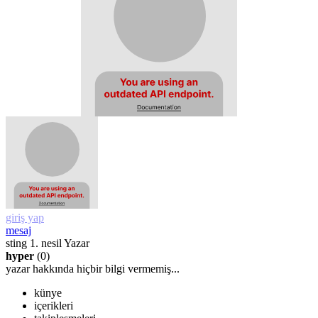
giriş yap
mesaj
sting
1. nesil Yazar
hyper
(0)
yazar hakkında hiçbir bilgi vermemiş...
künye
içerikleri