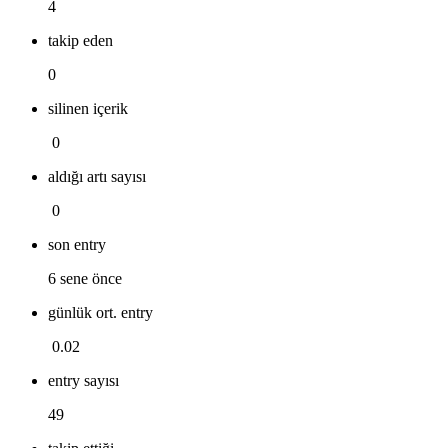
4
takip eden
0
silinen içerik
0
aldığı artı sayısı
0
son entry
6 sene önce
günlük ort. entry
0.02
entry sayısı
49