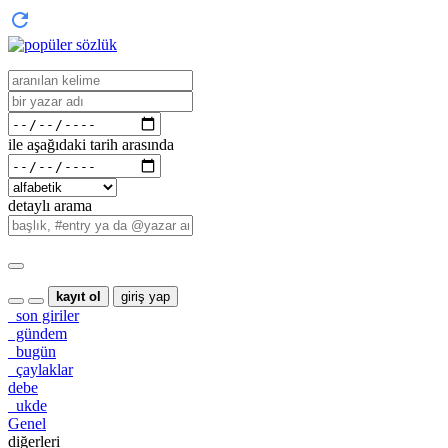
ile aşağıdaki tarih arasında
detaylı arama
kayıt ol
giriş yap
son giriler
gündem
bugün
çaylaklar
debe
ukde
Genel
diğerleri