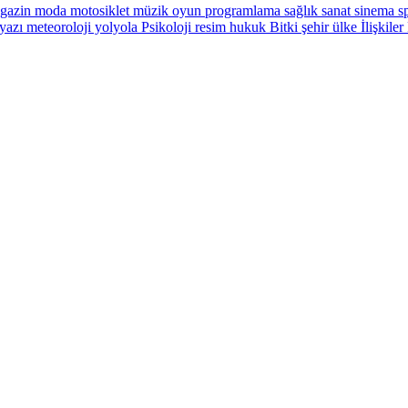
gazin
moda
motosiklet
müzik
oyun
programlama
sağlık
sanat
sinema
sp
yazı
meteoroloji
yolyola
Psikoloji
resim
hukuk
Bitki
şehir
ülke
İlişkiler