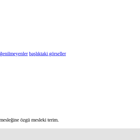
eğenilmeyenler
başlıktaki görseller
 mesleğine özgü mesleki terim.