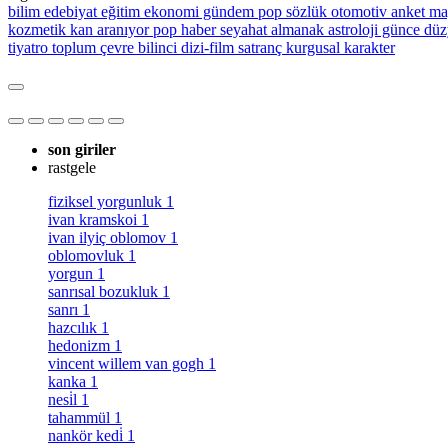
bilim
edebiyat
eğitim
ekonomi
gündem
pop sözlük
otomotiv
anket
ma
kozmetik
kan aranıyor
pop haber
seyahat
almanak
astroloji
günce
düz
tiyatro
toplum
çevre bilinci
dizi-film
satranç
kurgusal karakter
son giriler
rastgele
fiziksel yorgunluk
1
ivan kramskoi
1
ivan ilyiç oblomov
1
oblomovluk
1
yorgun
1
sanrısal bozukluk
1
sanrı
1
hazcılık
1
hedonizm
1
vincent willem van gogh
1
kanka
1
nesi̇l
1
tahammül
1
nankör kedi̇
1