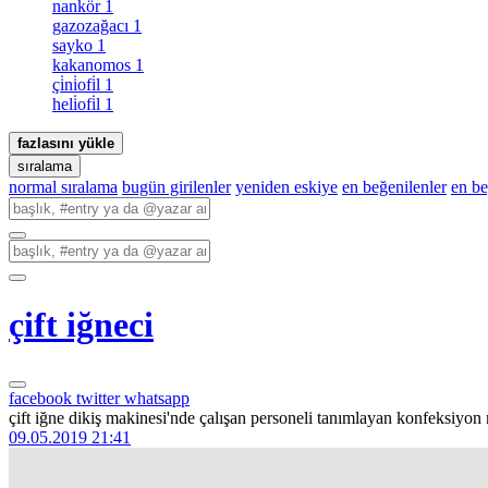
nankör
1
gazozağacı
1
sayko
1
kakanomos
1
çi̇ni̇ofi̇l
1
heli̇ofi̇l
1
fazlasını yükle
sıralama
normal sıralama
bugün girilenler
yeniden eskiye
en beğenilenler
en b
çift iğneci
facebook
twitter
whatsapp
çift iğne dikiş makinesi'nde çalışan personeli tanımlayan konfeksiyon
09.05.2019 21:41