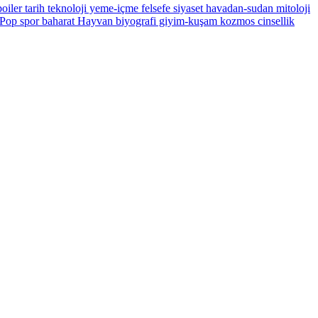
oiler
tarih
teknoloji
yeme-içme
felsefe
siyaset
havadan-sudan
mitoloji
Pop
spor
baharat
Hayvan
biyografi
giyim-kuşam
kozmos
cinsellik