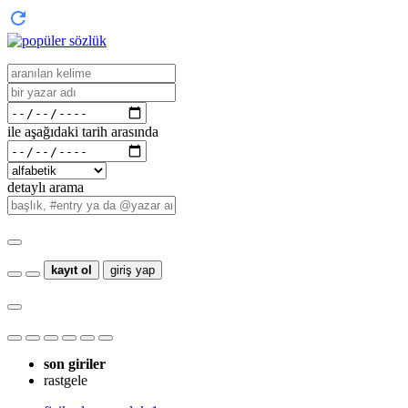
ile aşağıdaki tarih arasında
detaylı arama
kayıt ol
giriş yap
son giriler
rastgele