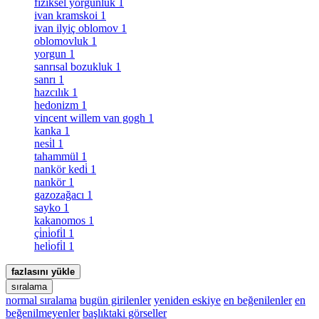
fiziksel yorgunluk
1
ivan kramskoi
1
ivan ilyiç oblomov
1
oblomovluk
1
yorgun
1
sanrısal bozukluk
1
sanrı
1
hazcılık
1
hedonizm
1
vincent willem van gogh
1
kanka
1
nesi̇l
1
tahammül
1
nankör kedi̇
1
nankör
1
gazozağacı
1
sayko
1
kakanomos
1
çi̇ni̇ofi̇l
1
heli̇ofi̇l
1
fazlasını yükle
sıralama
normal sıralama
bugün girilenler
yeniden eskiye
en beğenilenler
en
beğenilmeyenler
başlıktaki görseller