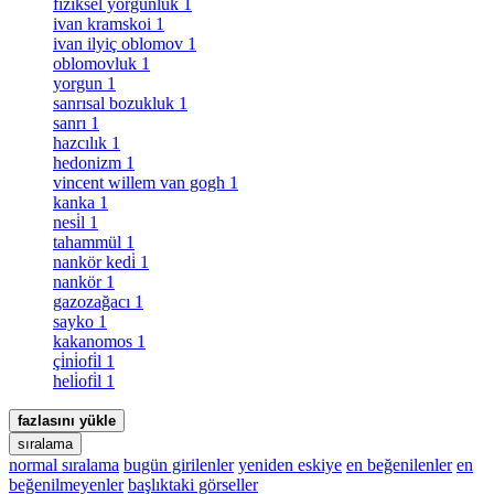
fiziksel yorgunluk
1
ivan kramskoi
1
ivan ilyiç oblomov
1
oblomovluk
1
yorgun
1
sanrısal bozukluk
1
sanrı
1
hazcılık
1
hedonizm
1
vincent willem van gogh
1
kanka
1
nesi̇l
1
tahammül
1
nankör kedi̇
1
nankör
1
gazozağacı
1
sayko
1
kakanomos
1
çi̇ni̇ofi̇l
1
heli̇ofi̇l
1
fazlasını yükle
sıralama
normal sıralama
bugün girilenler
yeniden eskiye
en beğenilenler
en
beğenilmeyenler
başlıktaki görseller