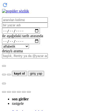
ile aşağıdaki tarih arasında
detaylı arama
kayıt ol
giriş yap
son giriler
rastgele