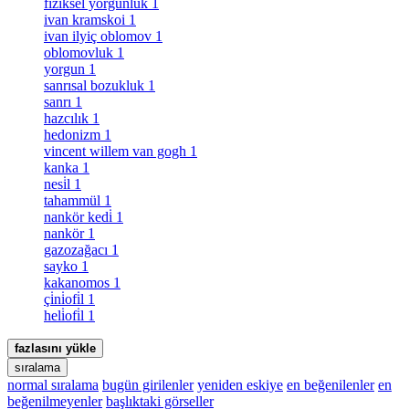
fiziksel yorgunluk
1
ivan kramskoi
1
ivan ilyiç oblomov
1
oblomovluk
1
yorgun
1
sanrısal bozukluk
1
sanrı
1
hazcılık
1
hedonizm
1
vincent willem van gogh
1
kanka
1
nesi̇l
1
tahammül
1
nankör kedi̇
1
nankör
1
gazozağacı
1
sayko
1
kakanomos
1
çi̇ni̇ofi̇l
1
heli̇ofi̇l
1
fazlasını yükle
sıralama
normal sıralama
bugün girilenler
yeniden eskiye
en beğenilenler
en
beğenilmeyenler
başlıktaki görseller