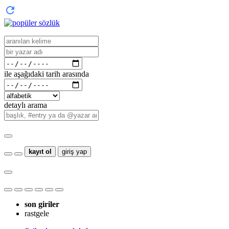
ile aşağıdaki tarih arasında
detaylı arama
kayıt ol
giriş yap
son giriler
rastgele