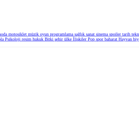
oda
motosiklet
müzik
oyun
programlama
sağlık
sanat
sinema
spoiler
tarih
tekn
la
Psikoloji
resim
hukuk
Bitki
şehir
ülke
İlişkiler
Pop
spor
baharat
Hayvan
biy