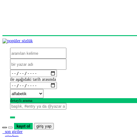
ile aşağıdaki tarih arasında
detaylı arama
kayıt ol
giriş yap
son giriler
gündem