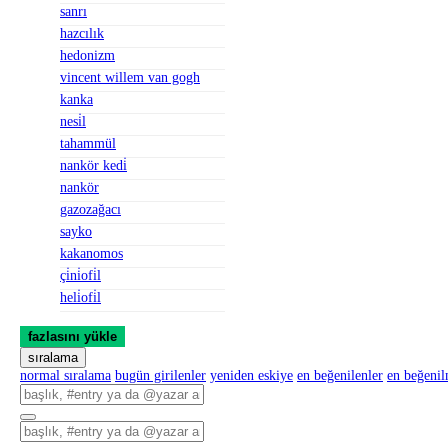
sanrı
hazcılık
hedonizm
vincent willem van gogh
kanka
nesi̇l
tahammül
nankör kedi̇
nankör
gazozağacı
sayko
kakanomos
çi̇ni̇ofi̇l
heli̇ofi̇l
fazlasını yükle
sıralama
normal sıralama
bugün girilenler
yeniden eskiye
en beğenilenler
en beğeni