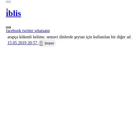
i̇blis
facebook
twitter
whatsapp
arapça kökenli kelime. semavi dinlerde şeytan için kullanılan bir diğer ad.
15.05.2019 20:57
bravo