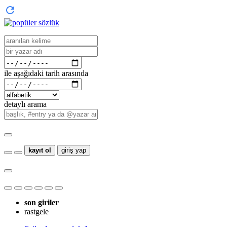
ile aşağıdaki tarih arasında
detaylı arama
kayıt ol
giriş yap
son giriler
rastgele