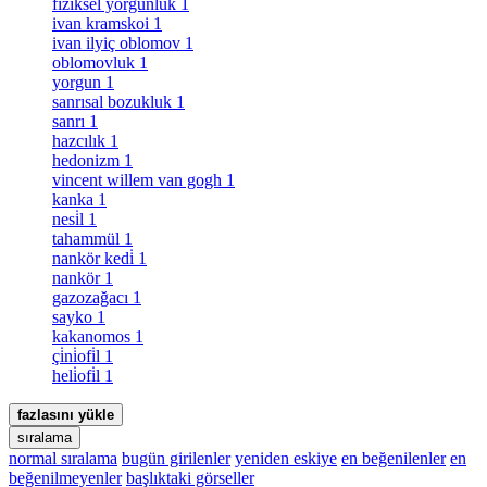
fiziksel yorgunluk
1
ivan kramskoi
1
ivan ilyiç oblomov
1
oblomovluk
1
yorgun
1
sanrısal bozukluk
1
sanrı
1
hazcılık
1
hedonizm
1
vincent willem van gogh
1
kanka
1
nesi̇l
1
tahammül
1
nankör kedi̇
1
nankör
1
gazozağacı
1
sayko
1
kakanomos
1
çi̇ni̇ofi̇l
1
heli̇ofi̇l
1
fazlasını yükle
sıralama
normal sıralama
bugün girilenler
yeniden eskiye
en beğenilenler
en
beğenilmeyenler
başlıktaki görseller