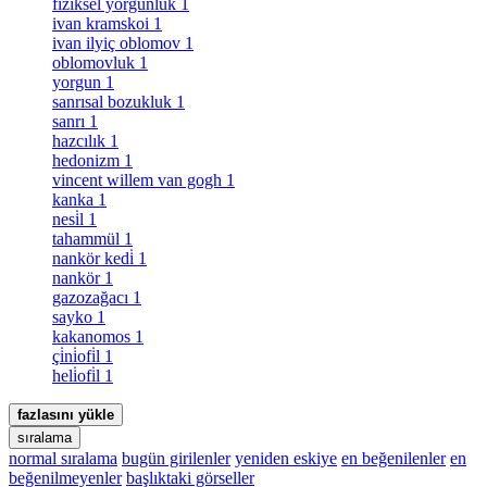
fiziksel yorgunluk
1
ivan kramskoi
1
ivan ilyiç oblomov
1
oblomovluk
1
yorgun
1
sanrısal bozukluk
1
sanrı
1
hazcılık
1
hedonizm
1
vincent willem van gogh
1
kanka
1
nesi̇l
1
tahammül
1
nankör kedi̇
1
nankör
1
gazozağacı
1
sayko
1
kakanomos
1
çi̇ni̇ofi̇l
1
heli̇ofi̇l
1
fazlasını yükle
sıralama
normal sıralama
bugün girilenler
yeniden eskiye
en beğenilenler
en
beğenilmeyenler
başlıktaki görseller