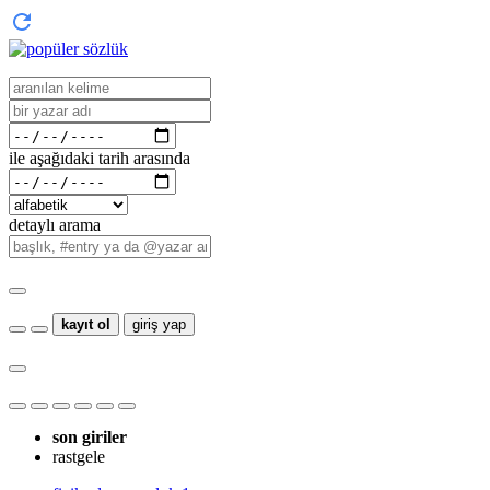
ile aşağıdaki tarih arasında
detaylı arama
kayıt ol
giriş yap
son giriler
rastgele