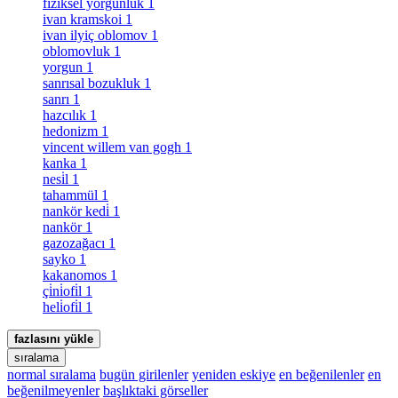
fiziksel yorgunluk
1
ivan kramskoi
1
ivan ilyiç oblomov
1
oblomovluk
1
yorgun
1
sanrısal bozukluk
1
sanrı
1
hazcılık
1
hedonizm
1
vincent willem van gogh
1
kanka
1
nesi̇l
1
tahammül
1
nankör kedi̇
1
nankör
1
gazozağacı
1
sayko
1
kakanomos
1
çi̇ni̇ofi̇l
1
heli̇ofi̇l
1
fazlasını yükle
sıralama
normal sıralama
bugün girilenler
yeniden eskiye
en beğenilenler
en
beğenilmeyenler
başlıktaki görseller