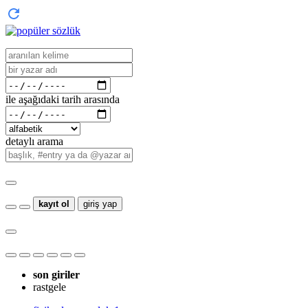
ile aşağıdaki tarih arasında
detaylı arama
kayıt ol
giriş yap
son giriler
rastgele