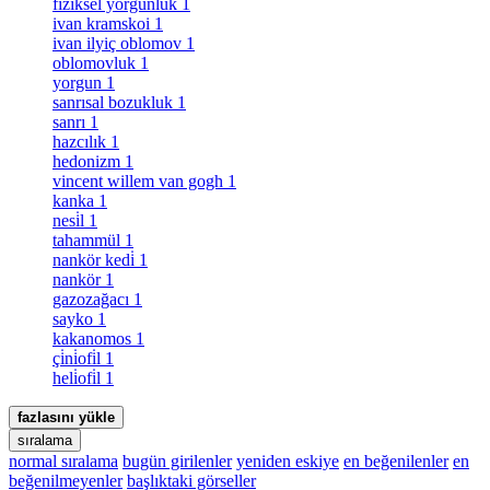
fiziksel yorgunluk
1
ivan kramskoi
1
ivan ilyiç oblomov
1
oblomovluk
1
yorgun
1
sanrısal bozukluk
1
sanrı
1
hazcılık
1
hedonizm
1
vincent willem van gogh
1
kanka
1
nesi̇l
1
tahammül
1
nankör kedi̇
1
nankör
1
gazozağacı
1
sayko
1
kakanomos
1
çi̇ni̇ofi̇l
1
heli̇ofi̇l
1
fazlasını yükle
sıralama
normal sıralama
bugün girilenler
yeniden eskiye
en beğenilenler
en
beğenilmeyenler
başlıktaki görseller