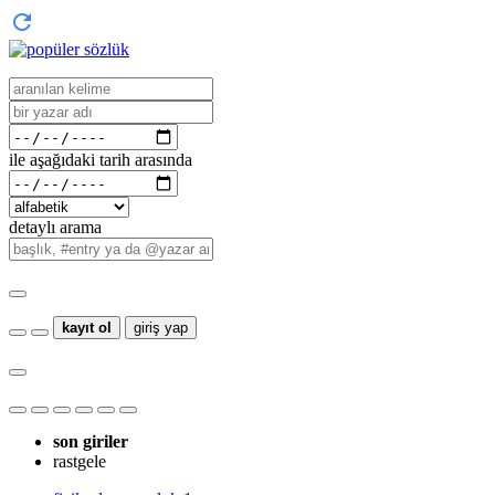
ile aşağıdaki tarih arasında
detaylı arama
kayıt ol
giriş yap
son giriler
rastgele