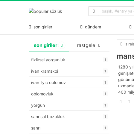
son giriler
gündem
sıra
son giriler
rastgele
man
fiziksel yorgunluk
1
1280 yıl
ivan kramskoi
1
genişlet
günümüz
ivan ilyiç oblomov
1
uzmanla
400 mily
oblomovluk
1
yorgun
1
sanrısal bozukluk
1
sanrı
1