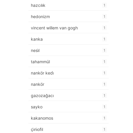
hazcılık
1
hedonizm
1
vincent willem van gogh
1
kanka
1
nesi̇l
1
tahammül
1
nankör kedi̇
1
nankör
1
gazozağacı
1
sayko
1
kakanomos
1
çi̇ni̇ofi̇l
1