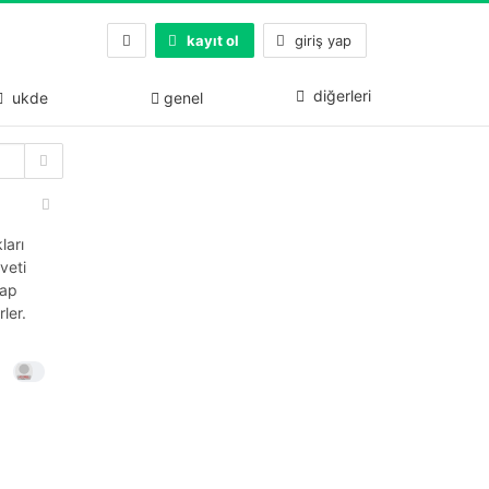
kayıt ol
giriş yap
diğerleri
ukde
genel
ları
veti
sap
ler.
5