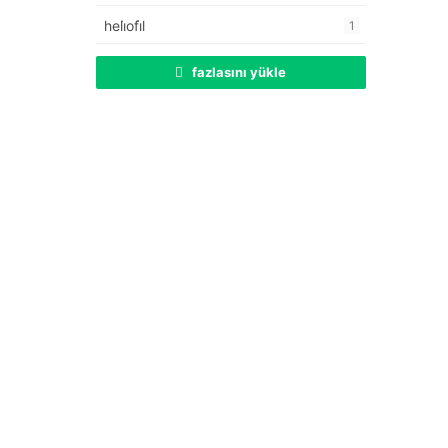
heli̇ofi̇l
1
fazlasını yükle