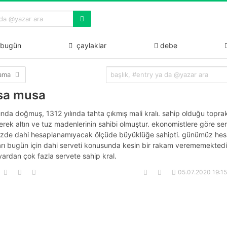
bugün
çaylaklar
debe
lama
sa musa
ında doğmuş, 1312 yılında tahta çıkmış mali kralı. sahip olduğu toprak
erek altın ve tuz madenlerinin sahibi olmuştur. ekonomistlere göre ser
de dahi hesaplanamıyacak ölçüde büyüklüğe sahipti. günümüz he
rı bugün için dahi serveti konusunda kesin bir rakam verememektedir
ardan çok fazla servete sahip kral.
05.07.2020 19:1