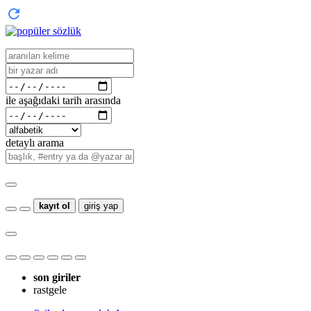
ile aşağıdaki tarih arasında
detaylı arama
kayıt ol
giriş yap
son giriler
rastgele