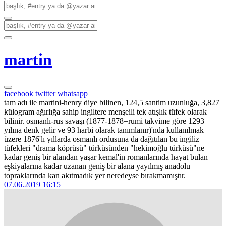
martin
facebook
twitter
whatsapp
tam adı ile martini-henry diye bilinen, 124,5 santim uzunluğa, 3,827
külogram ağırlığa sahip ingiltere menşeili tek atışlık tüfek olarak
bilinir. osmanlı-rus savaşı (1877-1878=rumi takvime göre 1293
yılına denk gelir ve 93 harbi olarak tanımlanır)'nda kullanılmak
üzere 1876'lı yıllarda osmanlı ordusuna da dağıtılan bu ingiliz
tüfekleri "drama köprüsü" türküsünden "hekimoğlu türküsü"ne
kadar geniş bir alandan yaşar kemal'in romanlarında hayat bulan
eşkiyalarına kadar uzanan geniş bir alana yayılmış anadolu
topraklarında kan akıtmadık yer neredeyse bırakmamıştır.
07.06.2019 16:15