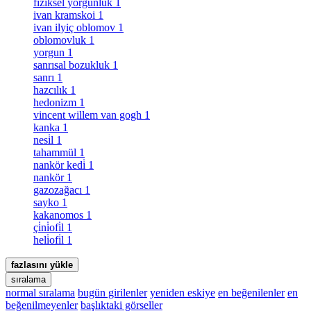
fiziksel yorgunluk
1
ivan kramskoi
1
ivan ilyiç oblomov
1
oblomovluk
1
yorgun
1
sanrısal bozukluk
1
sanrı
1
hazcılık
1
hedonizm
1
vincent willem van gogh
1
kanka
1
nesi̇l
1
tahammül
1
nankör kedi̇
1
nankör
1
gazozağacı
1
sayko
1
kakanomos
1
çi̇ni̇ofi̇l
1
heli̇ofi̇l
1
fazlasını yükle
sıralama
normal sıralama
bugün girilenler
yeniden eskiye
en beğenilenler
en
beğenilmeyenler
başlıktaki görseller