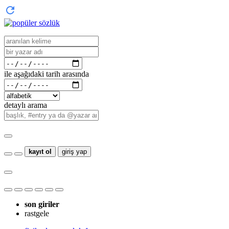
ile aşağıdaki tarih arasında
detaylı arama
kayıt ol
giriş yap
son giriler
rastgele