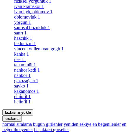
fiziksel yorgunluk
1
ivan kramskoi
1
ivan ilyiç oblomov
1
oblomovluk
1
yorgun
1
sanrısal bozukluk
1
sanrı
1
hazcılık
1
hedonizm
1
vincent willem van gogh
1
kanka
1
nesi̇l
1
tahammül
1
nankör kedi̇
1
nankör
1
gazozağacı
1
sayko
1
kakanomos
1
çi̇ni̇ofi̇l
1
heli̇ofi̇l
1
fazlasını yükle
sıralama
normal sıralama
bugün girilenler
yeniden eskiye
en beğenilenler
en
beğenilmeyenler
başlıktaki görseller