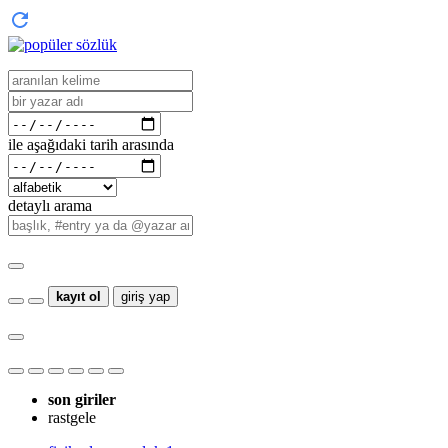
ile aşağıdaki tarih arasında
detaylı arama
kayıt ol
giriş yap
son giriler
rastgele