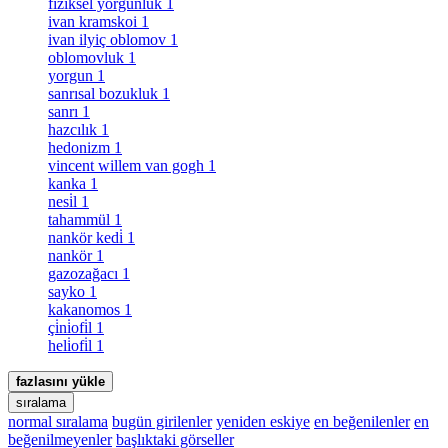
fiziksel yorgunluk
1
ivan kramskoi
1
ivan ilyiç oblomov
1
oblomovluk
1
yorgun
1
sanrısal bozukluk
1
sanrı
1
hazcılık
1
hedonizm
1
vincent willem van gogh
1
kanka
1
nesi̇l
1
tahammül
1
nankör kedi̇
1
nankör
1
gazozağacı
1
sayko
1
kakanomos
1
çi̇ni̇ofi̇l
1
heli̇ofi̇l
1
fazlasını yükle
sıralama
normal sıralama
bugün girilenler
yeniden eskiye
en beğenilenler
en
beğenilmeyenler
başlıktaki görseller