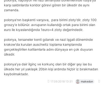
polonya, napolyon ve nazi almanyası dönemlerinde rusya'ya
karşı saldırılarda koridor görevi gören bir ülkedir de aynı
zamanda.
polonya'nın başkenti varşova, para birimi zloty'dir. zloty 100
groszy'e bölünür. avrupanın kullandığı ortak para birimi olan
euro ile kıyaslandığında 1euro=4 zloty değerindedir.
polonya, tersaneler kenti gdansk ve nazi işgali döneminde
krakow'da kurulan auschwitz toplama kamplarında
gerçekleştirilen katliamlarla adını dünyaya en çok duyuran
ülkedir.
polonya'ya dair ilginç ve korkunç olan bir diğer şey ise bu
ülkede her yıl yaklaşık 20bin kişi ardında hiçbir iz bırakmadan
kaybolmaktadır.
17.09.2018 13:31
makedon