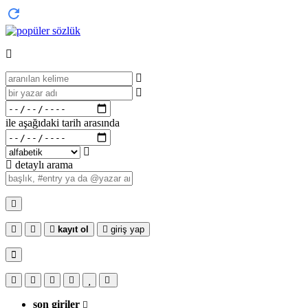
ile aşağıdaki tarih arasında
detaylı arama
kayıt ol
giriş yap
son giriler