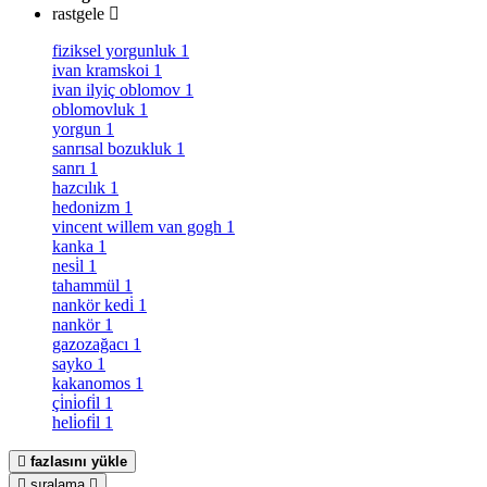
rastgele
fiziksel yorgunluk
1
ivan kramskoi
1
ivan ilyiç oblomov
1
oblomovluk
1
yorgun
1
sanrısal bozukluk
1
sanrı
1
hazcılık
1
hedonizm
1
vincent willem van gogh
1
kanka
1
nesi̇l
1
tahammül
1
nankör kedi̇
1
nankör
1
gazozağacı
1
sayko
1
kakanomos
1
çi̇ni̇ofi̇l
1
heli̇ofi̇l
1
fazlasını yükle
sıralama