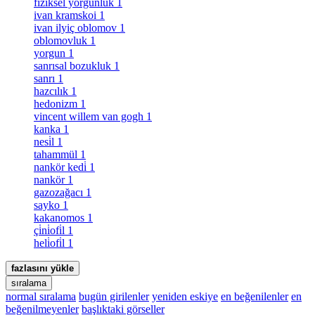
fiziksel yorgunluk
1
ivan kramskoi
1
ivan ilyiç oblomov
1
oblomovluk
1
yorgun
1
sanrısal bozukluk
1
sanrı
1
hazcılık
1
hedonizm
1
vincent willem van gogh
1
kanka
1
nesi̇l
1
tahammül
1
nankör kedi̇
1
nankör
1
gazozağacı
1
sayko
1
kakanomos
1
çi̇ni̇ofi̇l
1
heli̇ofi̇l
1
fazlasını yükle
sıralama
normal sıralama
bugün girilenler
yeniden eskiye
en beğenilenler
en
beğenilmeyenler
başlıktaki görseller