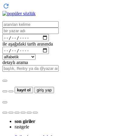
ile aşağıdaki tarih arasında
detaylı arama
kayıt ol
giriş yap
son giriler
rastgele