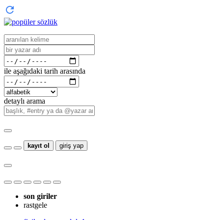
ile aşağıdaki tarih arasında
detaylı arama
kayıt ol
giriş yap
son giriler
rastgele