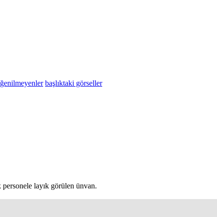
eğenilmeyenler
başlıktaki görseller
k personele layık görülen ünvan.