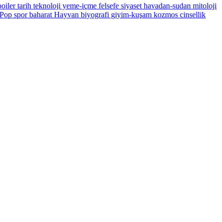
oiler
tarih
teknoloji
yeme-içme
felsefe
siyaset
havadan-sudan
mitoloji
Pop
spor
baharat
Hayvan
biyografi
giyim-kuşam
kozmos
cinsellik