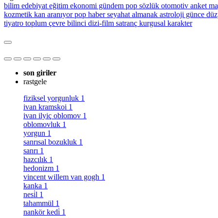
bilim
edebiyat
eğitim
ekonomi
gündem
pop sözlük
otomotiv
anket
ma
kozmetik
kan aranıyor
pop haber
seyahat
almanak
astroloji
günce
düz
tiyatro
toplum
çevre bilinci
dizi-film
satranç
kurgusal karakter
son giriler
rastgele
fiziksel yorgunluk
1
ivan kramskoi
1
ivan ilyiç oblomov
1
oblomovluk
1
yorgun
1
sanrısal bozukluk
1
sanrı
1
hazcılık
1
hedonizm
1
vincent willem van gogh
1
kanka
1
nesi̇l
1
tahammül
1
nankör kedi̇
1