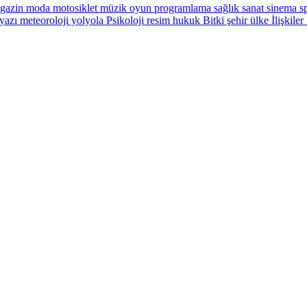
gazin
moda
motosiklet
müzik
oyun
programlama
sağlık
sanat
sinema
sp
yazı
meteoroloji
yolyola
Psikoloji
resim
hukuk
Bitki
şehir
ülke
İlişkiler