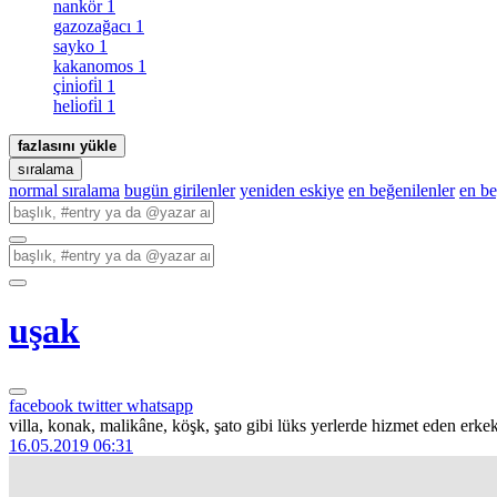
nankör
1
gazozağacı
1
sayko
1
kakanomos
1
çi̇ni̇ofi̇l
1
heli̇ofi̇l
1
fazlasını yükle
sıralama
normal sıralama
bugün girilenler
yeniden eskiye
en beğenilenler
en b
uşak
facebook
twitter
whatsapp
villa, konak, malikâne, köşk, şato gibi lüks yerlerde hizmet eden erke
16.05.2019 06:31