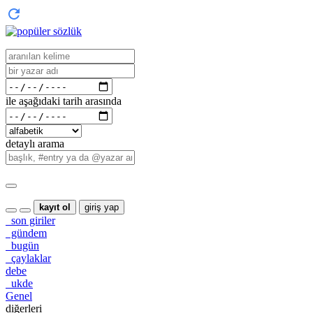
ile aşağıdaki tarih arasında
detaylı arama
kayıt ol
giriş yap
son giriler
gündem
bugün
çaylaklar
debe
ukde
Genel
diğerleri