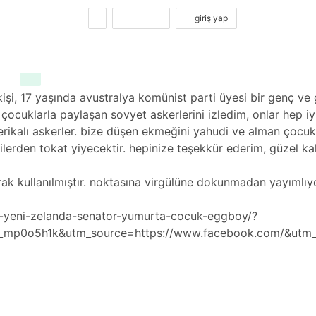
kayıt ol
giriş yap
kişi, 17 yaşında avustralya komünist parti üyesi bir genç v
çocuklarla paylaşan sovyet askerlerini izledim, onlar hep iy
rikalı askerler. bize düşen ekmeğini yahudi ve alman çocukl
erden tokat yiyecektir. hepinize teşekkür ederim, güzel kalı
arak kullanılmıştır. noktasına virgülüne dokunmadan yayımlıy
9-yeni-zelanda-senator-yumurta-cocuk-eggboy/?
q_mp0o5h1k&utm_source=https://www.facebook.com/&utm_