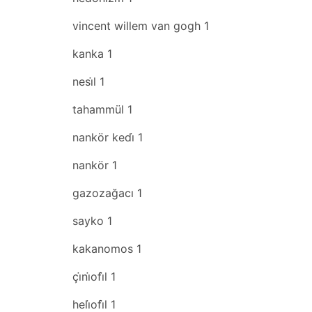
vincent willem van gogh
1
kanka
1
nesi̇l
1
tahammül
1
nankör kedi̇
1
nankör
1
gazozağacı
1
sayko
1
kakanomos
1
çi̇ni̇ofi̇l
1
heli̇ofi̇l
1