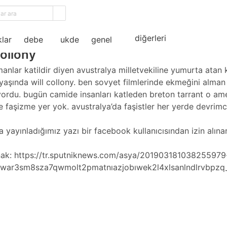
ama
diğerleri
lar
debe
ukde
genel
collony
anlar katildir diyen avustralya milletvekiline yumurta atan 
yaşında will collony. ben sovyet filmlerinde ekmeğini alman 
yordu. bugün camide insanları katleden breton tarrant o ame
 faşizme yer yok. avustralya’da faşistler her yerde devrimcil
a yayınladığımız yazı bir facebook kullanıcısından izin alın
nak: https://tr.sputniknews.com/asya/20190318103825597
=iwar3sm8sza7qwmolt2pmatniazjobiwek2l4xlsanlndlrvbpz