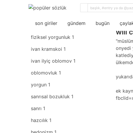
sıral
son giriler
rastgele
son giriler
gündem
bugün
çaylak
will 
fiziksel yorgunluk
1
"müslüm
onyedi 
ivan kramskoi
1
katledi
ivan ilyiç oblomov
1
ülkemde
oblomovluk
1
yukarıd
yorgun
1
ek kay
sanrısal bozukluk
1
fbclid
sanrı
1
hazcılık
1
hedonizm
1