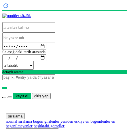
ile aşağıdaki tarih arasında
detaylı arama
kayıt ol
giriş yap
sıralama
normal sıralama
bugün girilenler
yeniden eskiye
en beğenilenler
en
beğenilmeyenler
başlıktaki görseller