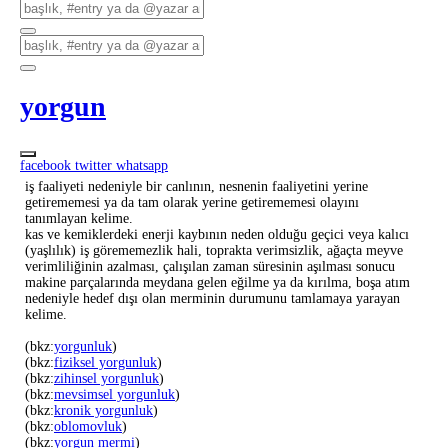
yorgun
facebook
twitter
whatsapp
iş faaliyeti nedeniyle bir canlının, nesnenin faaliyetini yerine
getirememesi ya da tam olarak yerine getirememesi olayını
tanımlayan kelime.
kas ve kemiklerdeki enerji kaybının neden olduğu geçici veya kalıcı
(yaşlılık) iş görememezlik hali, toprakta verimsizlik, ağaçta meyve
verimliliğinin azalması, çalışılan zaman süresinin aşılması sonucu
makine parçalarında meydana gelen eğilme ya da kırılma, boşa atım
nedeniyle hedef dışı olan merminin durumunu tamlamaya yarayan
kelime.
(bkz:
yorgunluk
)
(bkz:
fiziksel yorgunluk
)
(bkz:
zihinsel yorgunluk
)
(bkz:
mevsimsel yorgunluk
)
(bkz:
kronik yorgunluk
)
(bkz:
oblomovluk
)
(bkz:
yorgun mermi
)