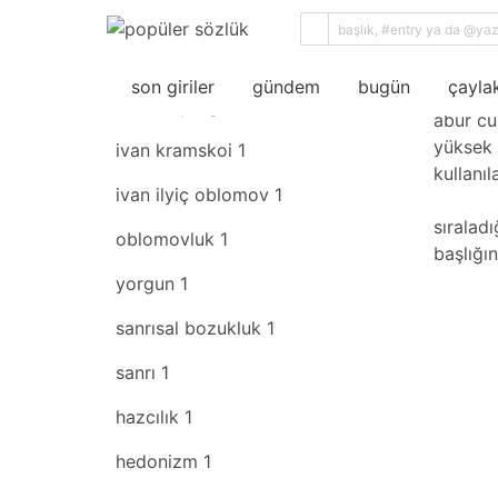
sıral
son giriler
rastgele
abur
son giriler
gündem
bugün
çaylak
fiziksel yorgunluk
1
abur cu
yüksek 
ivan kramskoi
1
kullanıl
ivan ilyiç oblomov
1
sıralad
oblomovluk
1
başlığı
yorgun
1
sanrısal bozukluk
1
sanrı
1
hazcılık
1
hedonizm
1