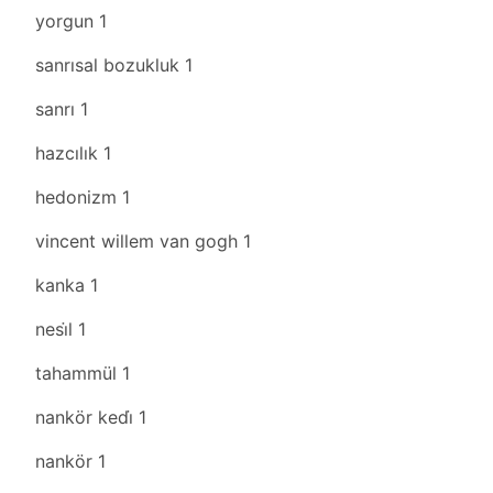
yorgun
1
sanrısal bozukluk
1
sanrı
1
hazcılık
1
hedonizm
1
vincent willem van gogh
1
kanka
1
nesi̇l
1
tahammül
1
nankör kedi̇
1
nankör
1