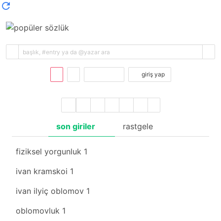
kayıt ol
giriş yap
son giriler
rastgele
fiziksel yorgunluk
1
ivan kramskoi
1
ivan ilyiç oblomov
1
oblomovluk
1