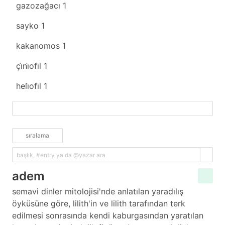
gazozağacı
1
sayko
1
kakanomos
1
çi̇ni̇ofi̇l
1
heli̇ofi̇l
1
fazlasını yükle
sıralama
adem
semavi dinler mitolojisi'nde anlatılan yaradılış
öyküsüne göre, lilith'in ve lilith tarafından terk
edilmesi sonrasında kendi kaburgasından yaratılan