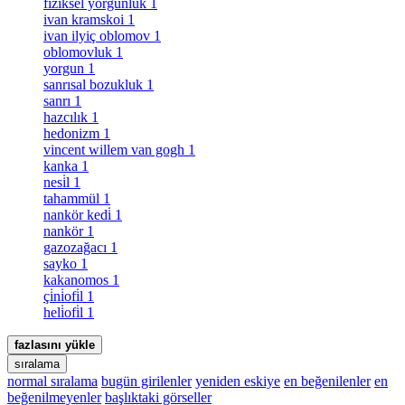
fiziksel yorgunluk
1
ivan kramskoi
1
ivan ilyiç oblomov
1
oblomovluk
1
yorgun
1
sanrısal bozukluk
1
sanrı
1
hazcılık
1
hedonizm
1
vincent willem van gogh
1
kanka
1
nesi̇l
1
tahammül
1
nankör kedi̇
1
nankör
1
gazozağacı
1
sayko
1
kakanomos
1
çi̇ni̇ofi̇l
1
heli̇ofi̇l
1
fazlasını yükle
sıralama
normal sıralama
bugün girilenler
yeniden eskiye
en beğenilenler
en
beğenilmeyenler
başlıktaki görseller