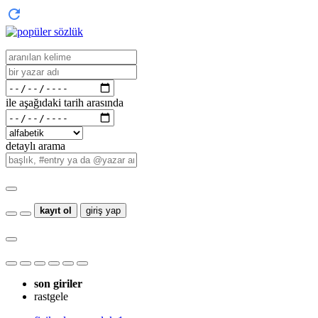
ile aşağıdaki tarih arasında
detaylı arama
kayıt ol
giriş yap
son giriler
rastgele