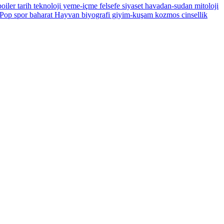
oiler
tarih
teknoloji
yeme-içme
felsefe
siyaset
havadan-sudan
mitoloji
Pop
spor
baharat
Hayvan
biyografi
giyim-kuşam
kozmos
cinsellik