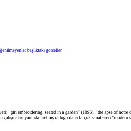
eğenilmeyenler
başlıktaki görseller
eti) "girl embroidering, seated in a garden" (1896), "the apse of notr
im çalışmaları yanında üretmiş olduğu daha birçok sanat eseri "modern sa