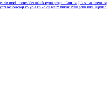
gazin
moda
motosiklet
müzik
oyun
programlama
sağlık
sanat
sinema
sp
yazı
meteoroloji
yolyola
Psikoloji
resim
hukuk
Bitki
şehir
ülke
İlişkiler