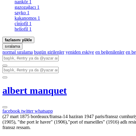
nankör
1
gazozağacı
1
sayko
1
kakanomos
1
çi̇ni̇ofi̇l
1
heli̇ofi̇l
1
fazlasını yükle
sıralama
normal sıralama
bugün girilenler
yeniden eskiye
en beğenilenler
en b
albert manquet
facebook
twitter
whatsapp
(27 mart 1875 bordeaux/fransa-14 haziran 1947 paris/fransız cumhuriy
(1905), "the port le havre" (1906),"port of marseilles" (1916) adlı res
fransız ressam.