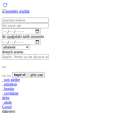
ile aşağıdaki tarih arasında
detaylı arama
kayıt ol
giriş yap
son giriler
gündem
bugün
çaylaklar
debe
ukde
Genel
diğerleri