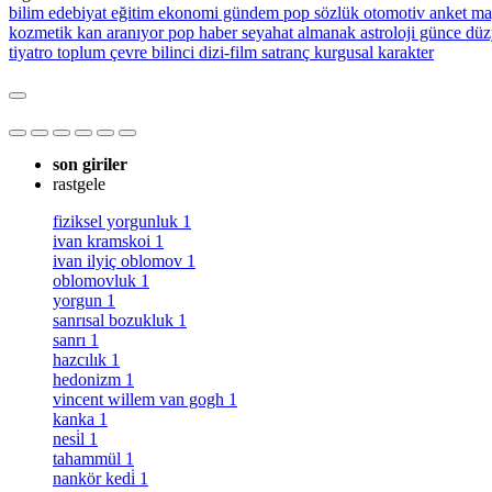
bilim
edebiyat
eğitim
ekonomi
gündem
pop sözlük
otomotiv
anket
ma
kozmetik
kan aranıyor
pop haber
seyahat
almanak
astroloji
günce
düz
tiyatro
toplum
çevre bilinci
dizi-film
satranç
kurgusal karakter
son giriler
rastgele
fiziksel yorgunluk
1
ivan kramskoi
1
ivan ilyiç oblomov
1
oblomovluk
1
yorgun
1
sanrısal bozukluk
1
sanrı
1
hazcılık
1
hedonizm
1
vincent willem van gogh
1
kanka
1
nesi̇l
1
tahammül
1
nankör kedi̇
1