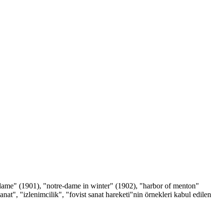
e dame" (1901), "notre-dame in winter" (1902), "harbor of menton"
nat", "izlenimcilik", "fovist sanat hareketi"nin örnekleri kabul edilen