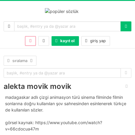
kayıt ol
giriş yap
sıralama
alekta movik movik
madagaskar adlı çizgi animasyon türü sinema filminde filmin
sonlarına doğru kullanılan şov sahnesinden esinlenerek türkçe
de kullanılan sözler.
görsel kaynak: https://www.youtube.com/watch?
v=66cdocua47m