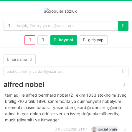
kayıt ol
giriş yap
sıralama
alfred nobel
tam adı ile alfred bernhard nobel (21 ekim 1833 stokholm/isveç
krallığı-10 aralık 1896 sanremo/italya cumhuriyeti) nobelyum
elementinin isim babası, yaşamdan çıkardığı dersler ışığında
adına birçok dalda ödüller verilen isveç doğumlu mühendis,
mucit (dinamit) ve kimyager.
05.05.2020 21:04
social brain