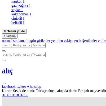
nankör
1
gazozağacı
1
sayko
1
kakanomos
1
çi̇ni̇ofi̇l
1
heli̇ofi̇l
1
fazlasını yükle
sıralama
normal sıralama
bugün girilenler
yeniden eskiye
en beğenilenler
en b
alıç
facebook
twitter
whatsapp
Kurtce Sezik de denir. Türkçe aluça, aluç da denir. Bir çalı meyvesidir
01.10.2018 07:55