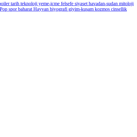
oiler
tarih
teknoloji
yeme-içme
felsefe
siyaset
havadan-sudan
mitoloji
Pop
spor
baharat
Hayvan
biyografi
giyim-kuşam
kozmos
cinsellik