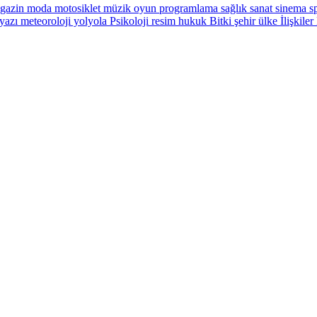
gazin
moda
motosiklet
müzik
oyun
programlama
sağlık
sanat
sinema
sp
yazı
meteoroloji
yolyola
Psikoloji
resim
hukuk
Bitki
şehir
ülke
İlişkiler