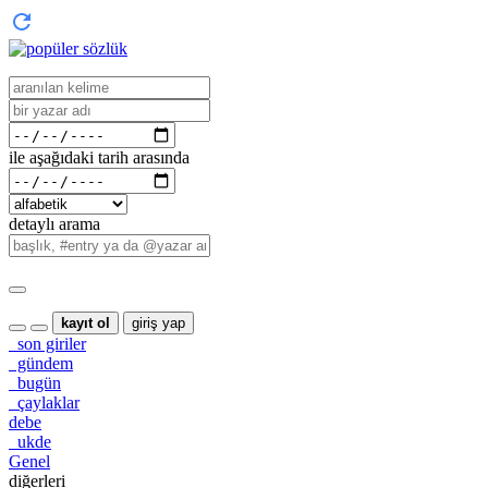
ile aşağıdaki tarih arasında
detaylı arama
kayıt ol
giriş yap
son giriler
gündem
bugün
çaylaklar
debe
ukde
Genel
diğerleri