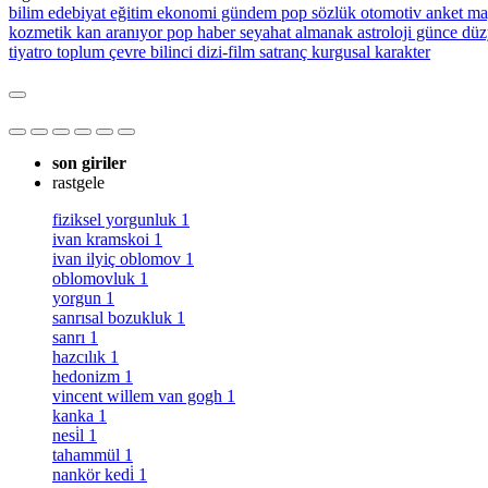
bilim
edebiyat
eğitim
ekonomi
gündem
pop sözlük
otomotiv
anket
ma
kozmetik
kan aranıyor
pop haber
seyahat
almanak
astroloji
günce
düz
tiyatro
toplum
çevre bilinci
dizi-film
satranç
kurgusal karakter
son giriler
rastgele
fiziksel yorgunluk
1
ivan kramskoi
1
ivan ilyiç oblomov
1
oblomovluk
1
yorgun
1
sanrısal bozukluk
1
sanrı
1
hazcılık
1
hedonizm
1
vincent willem van gogh
1
kanka
1
nesi̇l
1
tahammül
1
nankör kedi̇
1