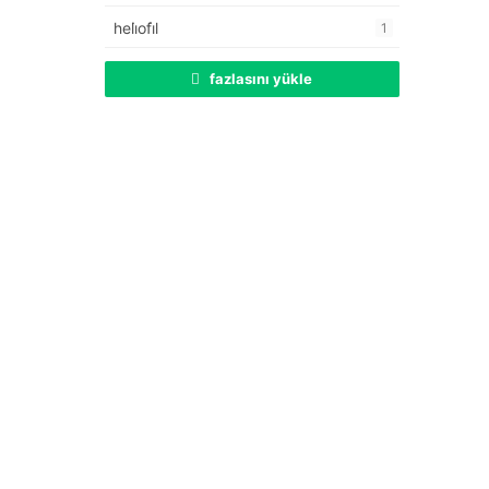
heli̇ofi̇l
1
fazlasını yükle