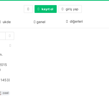
kayıt ol
giriş yap
diğerleri
ukde
genel
n.
 2015
)
s 1453)
cool