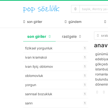
son giriler
gündem
sıra
son giriler
rastgele
anava
fiziksel yorgunluk
1
günümüzd
ivan kramskoi
1
edebiyat
gökçeda
ivan ilyiç oblomov
1
istanbul
romanlar
oblomovluk
1
bulundu
dönemind
yorgun
1
sanrısal bozukluk
1
sanrı
1