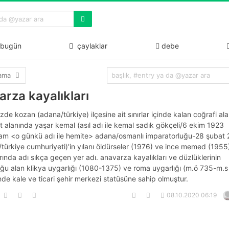
bugün
çaylaklar
debe
lama
rza kayalıkları
e kozan (adana/türkiye) ilçesine ait sınırlar içinde kalan coğrafi ala
 alanında yaşar kemal (asıl adı ile kemal sadık gökçeli/6 ekim 1923
m <o günkü adı ile hemite> adana/osmanlı imparatorluğu-28 şubat
/türkiye cumhuriyeti)'in yılanı öldürseler (1976) ve ince memed (1955
ında adı sıkça geçen yer adı. anavarza kayalıkları ve düzlüklerinin
ğu alan klikya uygarlığı (1080-1375) ve roma uygarlığı (m.ö 735-m.
e kale ve ticari şehir merkezi statüsüne sahip olmuştur.
08.10.2020 06:19