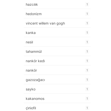
hazcılık
1
hedonizm
1
vincent willem van gogh
1
kanka
1
nesi̇l
1
tahammül
1
nankör kedi̇
1
nankör
1
gazozağacı
1
sayko
1
kakanomos
1
çi̇ni̇ofi̇l
1