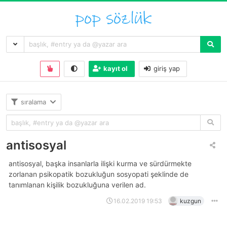
kayıt ol
giriş yap
sıralama
antisosyal
antisosyal, başka insanlarla ilişki kurma ve sürdürmekte
zorlanan psikopatik bozukluğun sosyopati şeklinde de
tanımlanan kişilik bozukluğuna verilen ad.
16.02.2019 19:53
kuzgun