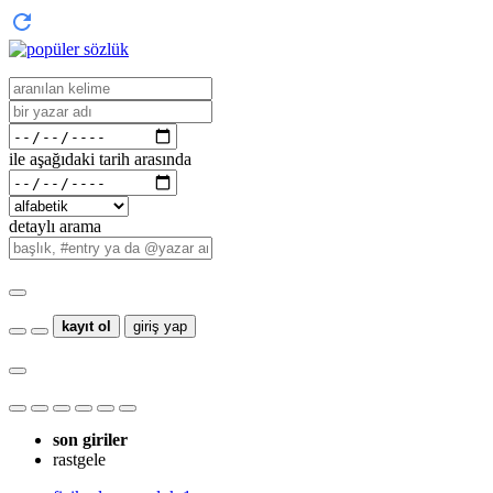
ile aşağıdaki tarih arasında
detaylı arama
kayıt ol
giriş yap
son giriler
rastgele