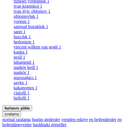
fiziksel yorgunluk
1
ivan kramskoi
1
ivan ilyiç oblomov
1
oblomovluk
1
yorgun
1
sanrısal bozukluk
1
sanrı
1
hazcılık
1
hedonizm
1
vincent willem van gogh
1
kanka
1
nesi̇l
1
tahammül
1
nankör kedi̇
1
nankör
1
gazozağacı
1
sayko
1
kakanomos
1
çi̇ni̇ofi̇l
1
heli̇ofi̇l
1
fazlasını yükle
sıralama
normal sıralama
bugün girilenler
yeniden eskiye
en beğenilenler
en
beğenilmeyenler
başlıktaki görseller