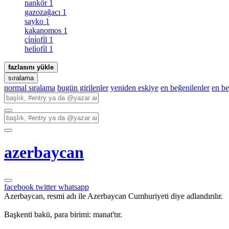
nankör
1
gazozağacı
1
sayko
1
kakanomos
1
çi̇ni̇ofi̇l
1
heli̇ofi̇l
1
fazlasını yükle
sıralama
normal sıralama
bugün girilenler
yeniden eskiye
en beğenilenler
en b
azerbaycan
facebook
twitter
whatsapp
Azerbaycan, resmi adı ile Azerbaycan Cumhuriyeti diye adlandırılır.
Başkenti bakü, para birimi: manat'tır.