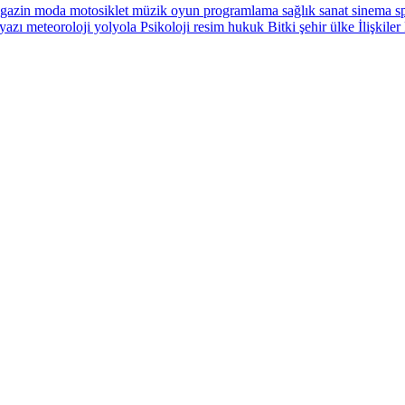
gazin
moda
motosiklet
müzik
oyun
programlama
sağlık
sanat
sinema
sp
yazı
meteoroloji
yolyola
Psikoloji
resim
hukuk
Bitki
şehir
ülke
İlişkiler