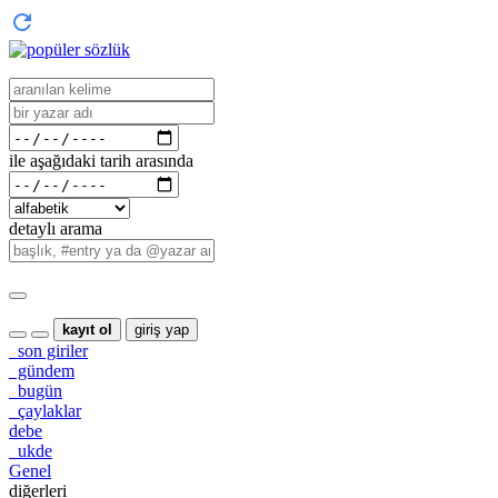
ile aşağıdaki tarih arasında
detaylı arama
kayıt ol
giriş yap
son giriler
gündem
bugün
çaylaklar
debe
ukde
Genel
diğerleri