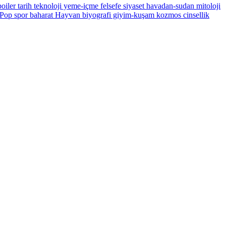
oiler
tarih
teknoloji
yeme-içme
felsefe
siyaset
havadan-sudan
mitoloji
Pop
spor
baharat
Hayvan
biyografi
giyim-kuşam
kozmos
cinsellik