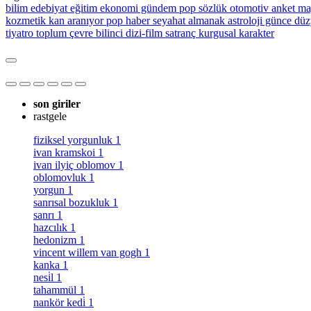
bilim
edebiyat
eğitim
ekonomi
gündem
pop sözlük
otomotiv
anket
ma
kozmetik
kan aranıyor
pop haber
seyahat
almanak
astroloji
günce
düz
tiyatro
toplum
çevre bilinci
dizi-film
satranç
kurgusal karakter
son giriler
rastgele
fiziksel yorgunluk
1
ivan kramskoi
1
ivan ilyiç oblomov
1
oblomovluk
1
yorgun
1
sanrısal bozukluk
1
sanrı
1
hazcılık
1
hedonizm
1
vincent willem van gogh
1
kanka
1
nesi̇l
1
tahammül
1
nankör kedi̇
1