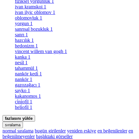
fiziksel yorgunluk
1
ivan kramskoi
1
ivan ilyiç oblomov
1
oblomovluk
1
yorgun
1
sanrısal bozukluk
1
sanrı
1
hazcılık
1
hedonizm
1
vincent willem van gogh
1
kanka
1
nesi̇l
1
tahammül
1
nankör kedi̇
1
nankör
1
gazozağacı
1
sayko
1
kakanomos
1
çi̇ni̇ofi̇l
1
heli̇ofi̇l
1
fazlasını yükle
sıralama
normal sıralama
bugün girilenler
yeniden eskiye
en beğenilenler
en
beğenilmeyenler
başlıktaki görseller