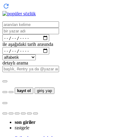
ile aşağıdaki tarih arasında
detaylı arama
kayıt ol
giriş yap
son giriler
rastgele