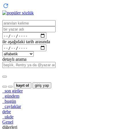
ile aşağıdaki tarih arasında
detaylı arama
kayıt ol
giriş yap
son giriler
gündem
bugün
çaylaklar
debe
ukde
Genel
diğerleri