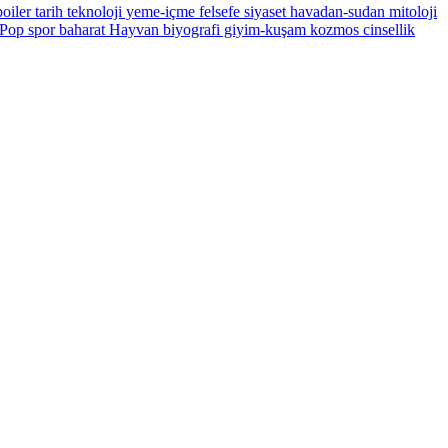
oiler
tarih
teknoloji
yeme-içme
felsefe
siyaset
havadan-sudan
mitoloji
Pop
spor
baharat
Hayvan
biyografi
giyim-kuşam
kozmos
cinsellik