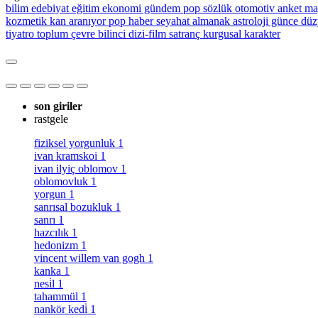
bilim
edebiyat
eğitim
ekonomi
gündem
pop sözlük
otomotiv
anket
ma
kozmetik
kan aranıyor
pop haber
seyahat
almanak
astroloji
günce
düz
tiyatro
toplum
çevre bilinci
dizi-film
satranç
kurgusal karakter
son giriler
rastgele
fiziksel yorgunluk
1
ivan kramskoi
1
ivan ilyiç oblomov
1
oblomovluk
1
yorgun
1
sanrısal bozukluk
1
sanrı
1
hazcılık
1
hedonizm
1
vincent willem van gogh
1
kanka
1
nesi̇l
1
tahammül
1
nankör kedi̇
1