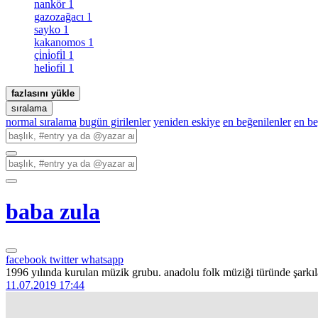
nankör
1
gazozağacı
1
sayko
1
kakanomos
1
çi̇ni̇ofi̇l
1
heli̇ofi̇l
1
fazlasını yükle
sıralama
normal sıralama
bugün girilenler
yeniden eskiye
en beğenilenler
en b
baba zula
facebook
twitter
whatsapp
1996 yılında kurulan müzik grubu. anadolu folk müziği türünde şarkılar
11.07.2019 17:44