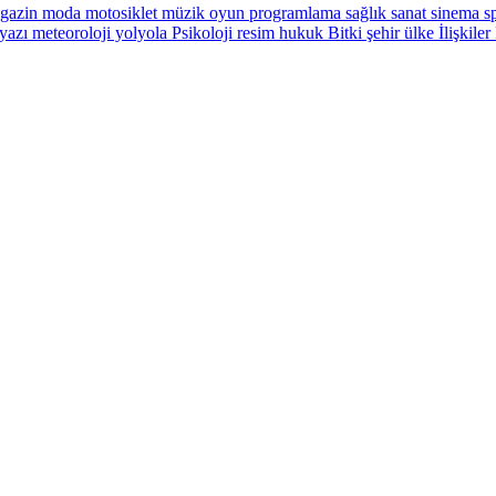
gazin
moda
motosiklet
müzik
oyun
programlama
sağlık
sanat
sinema
sp
yazı
meteoroloji
yolyola
Psikoloji
resim
hukuk
Bitki
şehir
ülke
İlişkiler