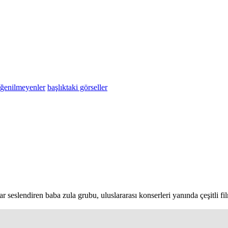
eğenilmeyenler
başlıktaki görseller
 seslendiren baba zula grubu, uluslararası konserleri yanında çeşitli fi