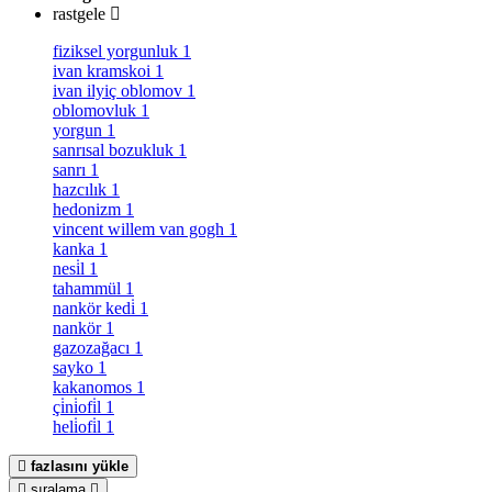
rastgele
fiziksel yorgunluk
1
ivan kramskoi
1
ivan ilyiç oblomov
1
oblomovluk
1
yorgun
1
sanrısal bozukluk
1
sanrı
1
hazcılık
1
hedonizm
1
vincent willem van gogh
1
kanka
1
nesi̇l
1
tahammül
1
nankör kedi̇
1
nankör
1
gazozağacı
1
sayko
1
kakanomos
1
çi̇ni̇ofi̇l
1
heli̇ofi̇l
1
fazlasını yükle
sıralama