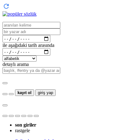
ile aşağıdaki tarih arasında
detaylı arama
kayıt ol
giriş yap
son giriler
rastgele