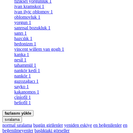
fiziksel yorgunluk
1
ivan kramskoi
1
ivan ilyiç oblomov
1
oblomovluk
1
yorgun
1
sanrısal bozukluk
1
sanrı
1
hazcılık
1
hedonizm
1
vincent willem van gogh
1
kanka
1
nesi̇l
1
tahammül
1
nankör kedi̇
1
nankör
1
gazozağacı
1
sayko
1
kakanomos
1
çi̇ni̇ofi̇l
1
heli̇ofi̇l
1
fazlasını yükle
sıralama
normal sıralama
bugün girilenler
yeniden eskiye
en beğenilenler
en
beğenilmeyenler
başlıktaki görseller