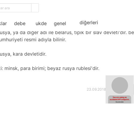
ama
z rusya
diğerleri
lar
debe
ukde
genel
sya, ya da diğer adı ile belarus, tipik bir slav devleti'dir. b
mhuriyeti resmi adıyla bilinir.
usya, kara devletidir.
: minsk, para birimi; beyaz rusya rublesi'dir.
23.09.2018 17:20