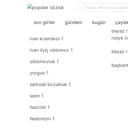
sıral
son giriler
rastgele
beya
son giriler
gündem
bugün
çaylak
fiziksel yorgunluk
1
beyaz ru
rusya cu
ivan kramskoi
1
ivan ilyiç oblomov
1
beyaz r
oblomovluk
1
başkenti
yorgun
1
sanrısal bozukluk
1
sanrı
1
hazcılık
1
hedonizm
1