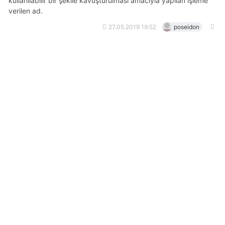
kullanılabilir bir şekile kavuşturulması amacıyla yapılan işleme
verilen ad.
27.05.2019 19:52
poseidon