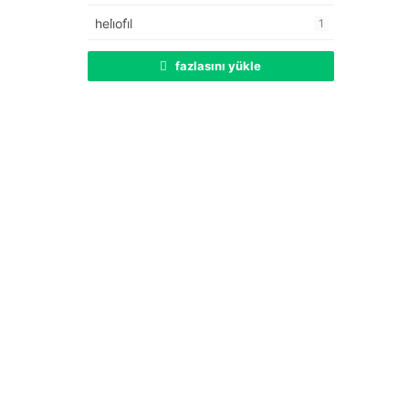
heli̇ofi̇l
1
fazlasını yükle