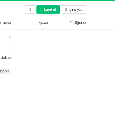
kayıt ol
giriş yap
diğerleri
ukde
genel
 dalına
lgezer