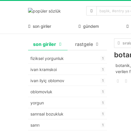
son giriler
gündem
sıra
son giriler
rastgele
bota
fiziksel yorgunluk
1
botanik,
ivan kramskoi
1
verilen 
ivan ilyiç oblomov
1
oblomovluk
1
yorgun
1
sanrısal bozukluk
1
sanrı
1