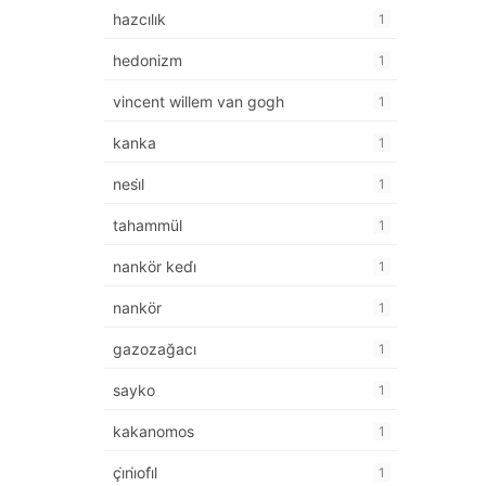
hazcılık
1
hedonizm
1
vincent willem van gogh
1
kanka
1
nesi̇l
1
tahammül
1
nankör kedi̇
1
nankör
1
gazozağacı
1
sayko
1
kakanomos
1
çi̇ni̇ofi̇l
1