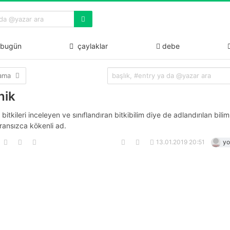
bugün
çaylaklar
debe
lama
nik
 bitkileri inceleyen ve sınıflandıran bitkibilim diye de adlandırılan bilim
fransızca kökenli ad.
13.01.2019 20:51
yo