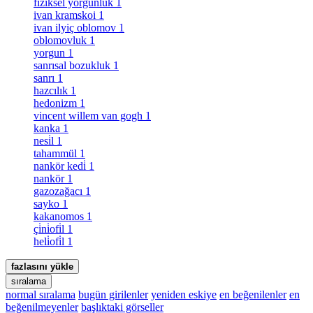
fiziksel yorgunluk
1
ivan kramskoi
1
ivan ilyiç oblomov
1
oblomovluk
1
yorgun
1
sanrısal bozukluk
1
sanrı
1
hazcılık
1
hedonizm
1
vincent willem van gogh
1
kanka
1
nesi̇l
1
tahammül
1
nankör kedi̇
1
nankör
1
gazozağacı
1
sayko
1
kakanomos
1
çi̇ni̇ofi̇l
1
heli̇ofi̇l
1
fazlasını yükle
sıralama
normal sıralama
bugün girilenler
yeniden eskiye
en beğenilenler
en
beğenilmeyenler
başlıktaki görseller