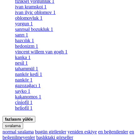
fiziksel yorgunluk
1
ivan kramskoi
1
ivan ilyiç oblomov
1
oblomovluk
1
yorgun
1
sanrısal bozukluk
1
sanrı
1
hazcılık
1
hedonizm
1
vincent willem van gogh
1
kanka
1
nesi̇l
1
tahammül
1
nankör kedi̇
1
nankör
1
gazozağacı
1
sayko
1
kakanomos
1
çi̇ni̇ofi̇l
1
heli̇ofi̇l
1
fazlasını yükle
sıralama
normal sıralama
bugün girilenler
yeniden eskiye
en beğenilenler
en
beğenilmeyenler
başlıktaki görseller