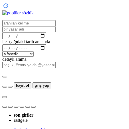
ile aşağıdaki tarih arasında
detaylı arama
kayıt ol
giriş yap
son giriler
rastgele