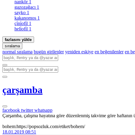
nankör
1
gazozağacı
1
sayko
1
kakanomos
1
çi̇ni̇ofi̇l
1
heli̇ofi̇l
1
fazlasını yükle
sıralama
normal sıralama
bugün girilenler
yeniden eskiye
en beğenilenler
en b
çarşamba
facebook
twitter
whatsapp
Çarşamba, çalışma hayatına göre düzenlenmiş takvime göre haftanın üç
bohem:https://popsozluk.com/etiket/bohem/
18.01.2019 08:51