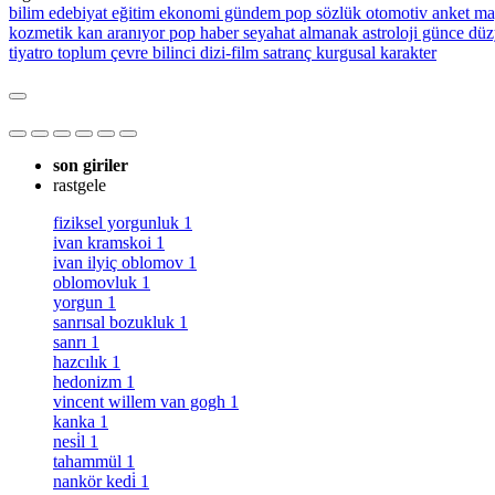
bilim
edebiyat
eğitim
ekonomi
gündem
pop sözlük
otomotiv
anket
ma
kozmetik
kan aranıyor
pop haber
seyahat
almanak
astroloji
günce
düz
tiyatro
toplum
çevre bilinci
dizi-film
satranç
kurgusal karakter
son giriler
rastgele
fiziksel yorgunluk
1
ivan kramskoi
1
ivan ilyiç oblomov
1
oblomovluk
1
yorgun
1
sanrısal bozukluk
1
sanrı
1
hazcılık
1
hedonizm
1
vincent willem van gogh
1
kanka
1
nesi̇l
1
tahammül
1
nankör kedi̇
1