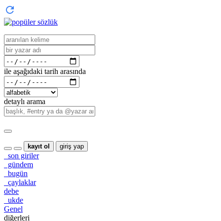
ile aşağıdaki tarih arasında
detaylı arama
kayıt ol
giriş yap
son giriler
gündem
bugün
çaylaklar
debe
ukde
Genel
diğerleri