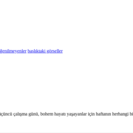
eğenilmeyenler
başlıktaki görseller
üncü çalışma günü, bohem hayatı yaşayanlar için haftanın herhangi bir g