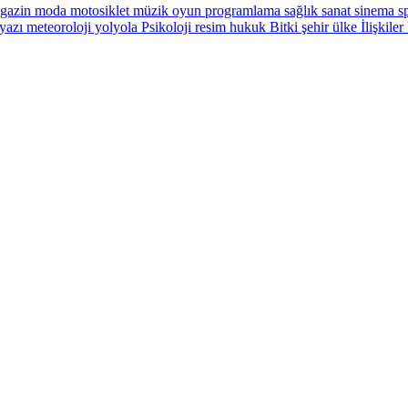
gazin
moda
motosiklet
müzik
oyun
programlama
sağlık
sanat
sinema
sp
yazı
meteoroloji
yolyola
Psikoloji
resim
hukuk
Bitki
şehir
ülke
İlişkiler