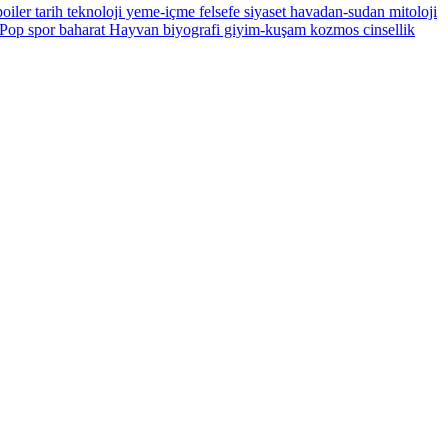
oiler
tarih
teknoloji
yeme-içme
felsefe
siyaset
havadan-sudan
mitoloji
Pop
spor
baharat
Hayvan
biyografi
giyim-kuşam
kozmos
cinsellik