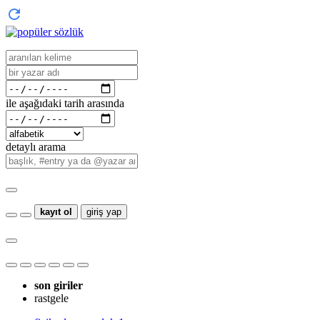
ile aşağıdaki tarih arasında
detaylı arama
kayıt ol
giriş yap
son giriler
rastgele