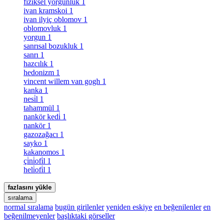
fiziksel yorgunluk
1
ivan kramskoi
1
ivan ilyiç oblomov
1
oblomovluk
1
yorgun
1
sanrısal bozukluk
1
sanrı
1
hazcılık
1
hedonizm
1
vincent willem van gogh
1
kanka
1
nesi̇l
1
tahammül
1
nankör kedi̇
1
nankör
1
gazozağacı
1
sayko
1
kakanomos
1
çi̇ni̇ofi̇l
1
heli̇ofi̇l
1
fazlasını yükle
sıralama
normal sıralama
bugün girilenler
yeniden eskiye
en beğenilenler
en
beğenilmeyenler
başlıktaki görseller