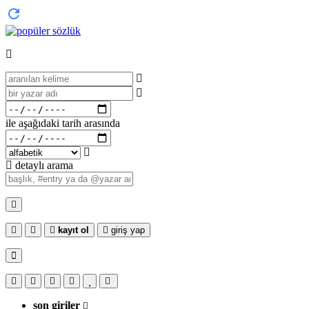
ile aşağıdaki tarih arasında
detaylı arama
kayıt ol
giriş yap
son giriler