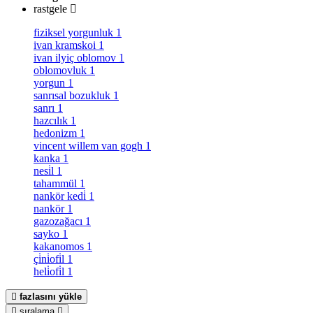
rastgele
fiziksel yorgunluk
1
ivan kramskoi
1
ivan ilyiç oblomov
1
oblomovluk
1
yorgun
1
sanrısal bozukluk
1
sanrı
1
hazcılık
1
hedonizm
1
vincent willem van gogh
1
kanka
1
nesi̇l
1
tahammül
1
nankör kedi̇
1
nankör
1
gazozağacı
1
sayko
1
kakanomos
1
çi̇ni̇ofi̇l
1
heli̇ofi̇l
1
fazlasını yükle
sıralama