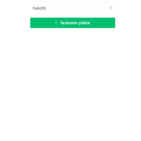
heli̇ofi̇l
1
fazlasını yükle