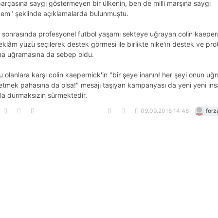
arçasına saygı göstermeyen bir ülkenin, ben de milli marşına saygı
em" şeklinde açıklamalarda bulunmuştu.
ı sonrasında profesyonel futbol yaşamı sekteye uğrayan colin kaepern
reklâm yüzü seçilerek destek görmesi ile birlikte nıke'ın destek ve pro
rına uğramasına da sebep oldu.
 olanlara karşı colin kaepernick'in "bir şeye inanın! her şeyi onun uğ
etmek pahasına da olsa!" mesajı taşıyan kampanyası da yeni yeni ins
yla durmaksızın sürmektedir.
09.09.2018 14:48
forz