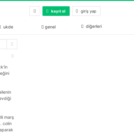
kayıt ol
giriş yap
diğerleri
ukde
genel
k'in
eğini
ilenin
sevdiği
lli marş
 colin
 yaparak