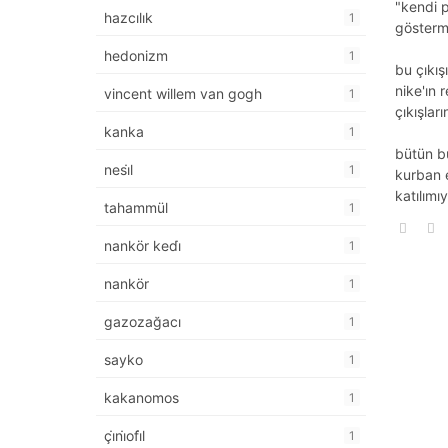
"kendi p
hazcılık
1
gösterm
hedonizm
1
bu çıkış
nike'ın 
vincent willem van gogh
1
çıkışla
kanka
1
bütün bu
nesi̇l
1
kurban 
katılımı
tahammül
1
nankör kedi̇
1
nankör
1
gazozağacı
1
sayko
1
kakanomos
1
çi̇ni̇ofi̇l
1