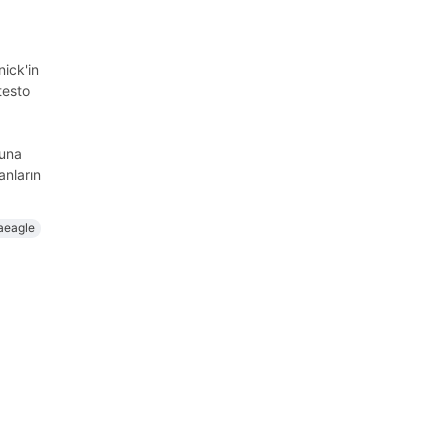
ick'in
testo
runa
anların
aeagle