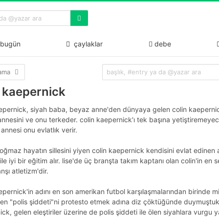
bugün
çaylaklar
debe
lama
n kaepernick
aepernick, siyah baba, beyaz anne'den dünyaya gelen colin kaepernic
nnesini ve onu terkeder. colin kaepernick'ı tek başına yetiştiremeyec
annesi onu evlatlık verir.
ğmaz hayatın sillesini yiyen colin kaepernick kendisini evlat edinen a
ile iyi bir eğitim alır. lise'de üç branşta takım kaptanı olan colin'in en 
nşı atletizm'dir.
epernick'in adını en son amerikan futbol karşılaşmalarından birinde mi
en "polis şiddeti"ni protesto etmek adına diz çöktüğünde duymuştuk.
ck, gelen eleştiriler üzerine de polis şiddeti ile ölen siyahlara vurgu