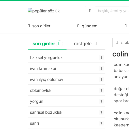
son giriler
gündem
sıra
son giriler
rastgele
coli
fiziksel yorgunluk
1
colin k
ivan kramskoi
1
babası a
anlayan 
ivan ilyiç oblomov
1
doğar do
oblomovluk
1
desteği 
spor bra
yorgun
1
sanrısal bozukluk
1
colin ka
okunurk
sanrı
1
kaeperni